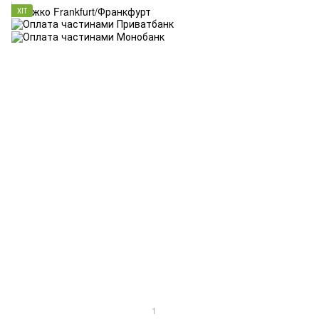
ХІТ
1