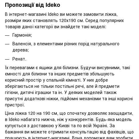
Пропозиції від Ideko
В інтернет-магазині Ideko ви можете замовити ліжка,
розміри яких становлять 120х190 см. Серед популярних
товарів даної категорії ви знайдете такі моделі:
Гармонія;
Валенсія, з елементами різних порід натурального
дерева;
Ренат.
Їх перевагами є ящики для білизни. Будучи висувними, такі
ємності для білизни та інших предметів збільшують
корисний простір у спальній кімнаті. У них добре
зберігаються не тільки постільні речі, але й предмети
гігієни, дитячі іграшки та ін. У деяких моделей також
присутні додаткові ніжки, підйомні механізми та інші корисні
пристрої.
Ціна ліжка 120 на 190 см, що спочатку дозволяє заощадити,
в Ideko набагато нижча, ніж у конкурентів. Будь-яка модель
купується з доставкою у Києві та по всій Україні. За
бажання ви можете отримати консультацію від фахівців, що
працюють в інтернет-магазині. Вона допоможе вам зробити