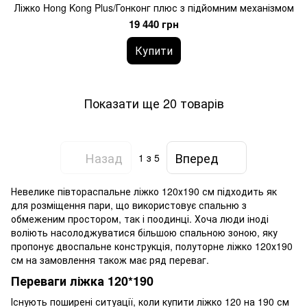
Ліжко Hong Kong Plus/Гонконг плюс з підйомним механізмом
19 440 грн
Купити
Показати ще 20 товарів
Назад
Вперед
1
з 5
Невелике півтораспальне ліжко 120х190 см підходить як
для розміщення пари, що використовує спальню з
обмеженим простором, так і поодинці. Хоча люди іноді
воліють насолоджуватися більшою спальною зоною, яку
пропонує двоспальне конструкція, полуторне ліжко 120х190
см на замовлення також має ряд переваг.
Переваги ліжка 120*190
Існують поширені ситуації, коли купити ліжко 120 на 190 см