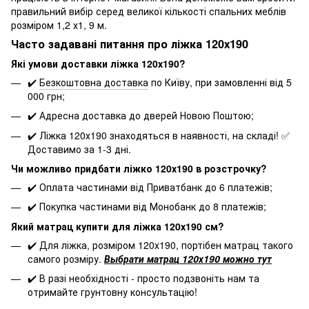
правильний вибір серед великої кількості спальних меблів
розміром 1,2 х1, 9 м.
Часто задавані питання про ліжка 120х190
Які умови доставки ліжка 120х190?
✔️
Безкоштовна доставка
по Київу, при замовленні від 5
000 грн;
✔️ Адресна доставка до дверей Новою Поштою;
✔️ Ліжка 120х190 знаходяться в наявності, на складі! ✅
Доставимо за 1-3 дні.
Чи можливо придбати ліжко 120х190 в розстрочку?
✔️
Оплата частинами від Приватбанк
до 6 платежів;
✔️
Покупка частинами від Монобанк
до 8 платежів;
Який матрац купити для ліжка 120х190 см?
✔️ Для ліжка, розміром 120х190, портібен матрац такого
самого розміру.
Выбрати матрац 120х190 можно тут
✔️ В разі необхідності - просто подзвоніть нам та
отримайте грунтовну консультацію!