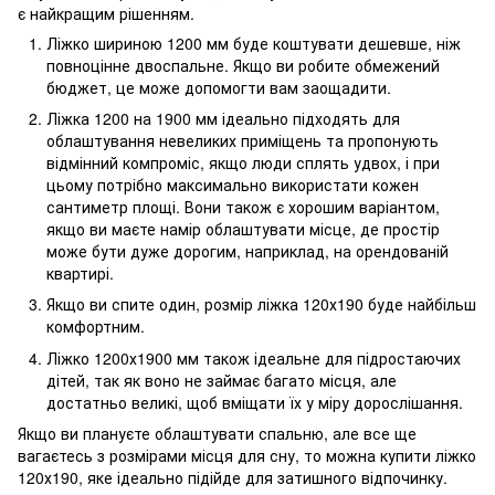
є найкращим рішенням.
Ліжко шириною 1200 мм буде коштувати дешевше, ніж
повноцінне двоспальне. Якщо ви робите обмежений
бюджет, це може допомогти вам заощадити.
Ліжка 1200 на 1900 мм ідеально підходять для
облаштування невеликих приміщень та пропонують
відмінний компроміс, якщо люди сплять удвох, і при
цьому потрібно максимально використати кожен
сантиметр площі. Вони також є хорошим варіантом,
якщо ви маєте намір облаштувати місце, де простір
може бути дуже дорогим, наприклад, на орендованій
квартирі.
Якщо ви спите один, розмір ліжка 120х190 буде найбільш
комфортним.
Ліжко 1200х1900 мм також ідеальне для підростаючих
дітей, так як воно не займає багато місця, але
достатньо великі, щоб вміщати їх у міру дорослішання.
Якщо ви плануєте облаштувати спальню, але все ще
вагаєтесь з розмірами місця для сну, то можна купити ліжко
120х190, яке ідеально підійде для затишного відпочинку.