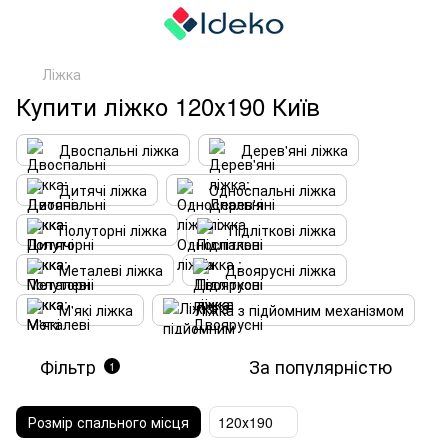
Ліжка
Купити ліжко 120х190 Київ
Двоспальні ліжка
Дерев'яні ліжка
Дитячі ліжка
Односпальні ліжка
Полуторні ліжка
Підліткові ліжка
Металеві ліжка
Двоярусні ліжка
М'які ліжка
Ліжка з підйомним механізмом
Фільтр
За популярністю
1
Розмір спального місця
120х190