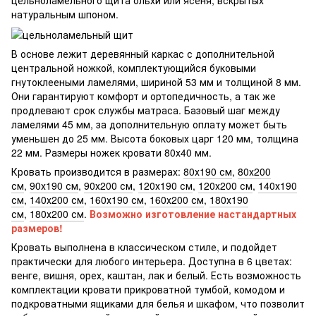
натуральным шпоном.
В основе лежит деревянный каркас с дополнительной
центральной ножкой, комплектующийся буковыми
гнутоклееными ламелями, шириной 53 мм и толщиной 8 мм.
Они гарантируют комфорт и ортопедичность, а так же
продлевают срок службы матраса. Базовый шаг между
ламелями 45 мм, за дополнительную оплату может быть
уменьшен до 25 мм. Высота боковых царг 120 мм, толщина
22 мм. Размеры ножек кровати 80х40 мм.
Кровать производится в размерах:
80х190 см
,
80х200
см
,
90х190 см
,
90х200 см
,
120х190 см
,
120х200 см
,
140х190
см
,
140х200 см
,
160х190 см
,
160х200 см
,
180х190
см
,
180х200 см
.
Возможно изготовление настандартных
размеров!
Кровать выполнена в классическом стиле, и подойдет
практически для любого интерьера. Доступна в 6 цветах:
венге, вишня, орех, каштан, лак и белый. Есть возможность
комплектации кровати прикроватной тумбой, комодом и
подкроватными ящиками для белья и шкафом, что позволит