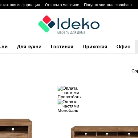
онтактная информация
Отзывы о магазине
Покупка частями monobank
тика конфиденциальности
Блог
Гарантия
ьни
Для кухни
Гостиная
Прихожая
Офис
Со