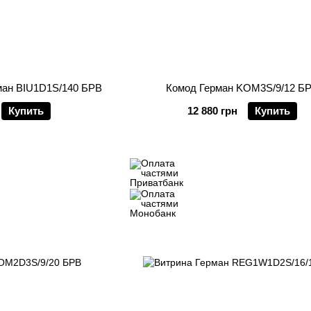
ман BIU1D1S/140 БРВ
Комод Герман KOM3S/9/12 Б
Купить
12 880 грн
Купить