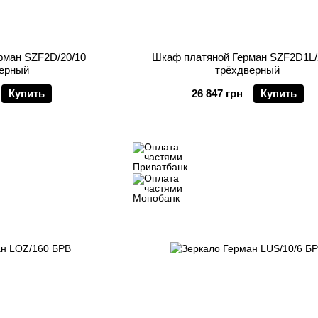
рман SZF2D/20/10
Шкаф платяной Герман SZF2D1L/
ерный
трёхдверный
Купить
26 847 грн
Купить