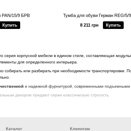
 PAN/15/9 БРВ
Тумба для обуви Герман REG/5/
Купить
8 211 грн
Купить
то серия корпусной мебели в едином стиле, составляющая модуль
элементы для определенного интерьера.
ко собирать или разбирать при необходимости транспортировки. 
льно.
ачественной
и надежной фурнитурой, современными подъемными м
ьным декором придают серии классическую строгость.
авлена широкой линейкой элементов, которые подходят для гости
Каталог
Клиентам