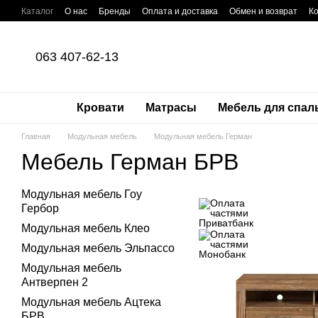
Перейти к основному контенту
Каталог
О нас
Бренды
Оплата и доставка
Обмен и возврат
К
Оплата частями Приватбанк
Пользовательское соглашение
Поли
063 407-62-13
Кровати
Матрасы
Мебель для спал
Главная
Модульная мебель
Модульная мебель Герман
Мебель Герман БРВ
Модульная мебель Гоу
Гербор
Модульная мебель Клео
Модульная мебель Эльпассо
Модульная мебель
Антверпен 2
Модульная мебель Ацтека
БРВ