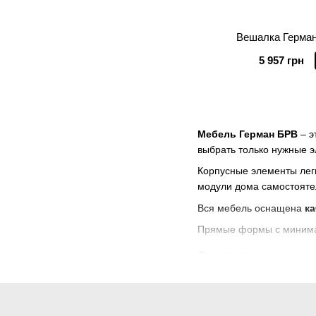
Вешалка Герман
5 957 грн
Мебель Герман БРВ
– э
выбрать только нужные 
Корпусные элементы лег
модули дома самостояте
Вся мебель оснащена
к
Прямые формы с минимал
Состав серии
Серия Герман БРВ предст
В серию входят: