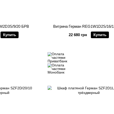
M2D3S/9/20 БРВ
Витрина Герман REG1W1D2S/16/1
Купить
22 680 грн
Купить