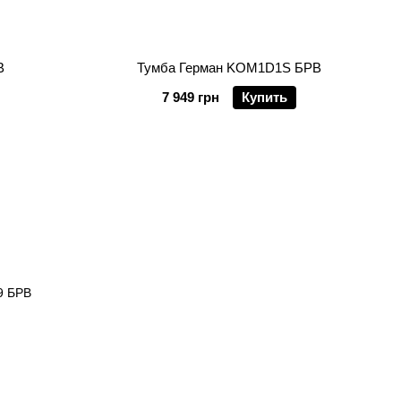
В
Тумба Герман KOM1D1S БРВ
7 949 грн
Купить