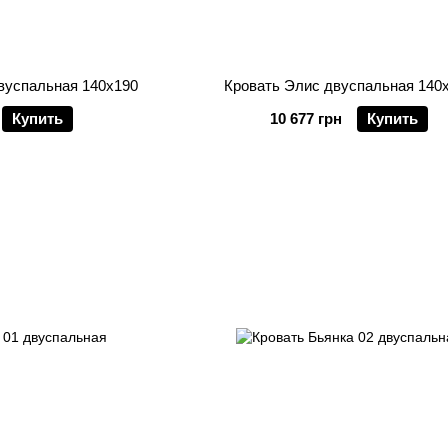
вуспальная 140х190
Кровать Элис двуспальная 140
Купить
10 677 грн
Купить