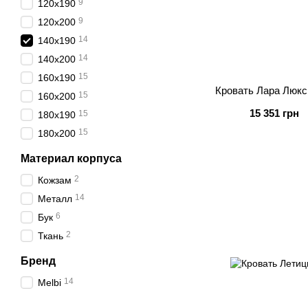
9
120х190
9
120х200
14
140х190
14
140х200
15
160х190
Кровать Лара Люкс
15
160х200
15 351 грн
15
180х190
15
180х200
Материал корпуса
2
Кожзам
14
Металл
6
Бук
2
Ткань
Бренд
14
Melbi