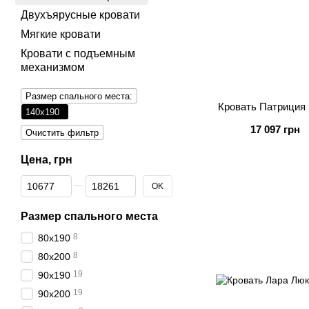
Двухъярусные кровати
Мягкие кровати
Кровати с подъемным
механизмом
Размер спального места:
Кровать Патриция
140х190
17 097 грн
Очистить фильтр
Цена, грн
От Цена, грн
До Цена, грн
OK
Размер спального места
8
80х190
8
80х200
19
90х190
19
90х200