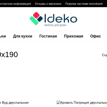
онтактная информация
Отзывы о магазине
Покупка частями monobank
тика конфиденциальности
Блог
Гарантия
ьни
Для кухни
Гостиная
Прихожая
Офис
0х190
Со