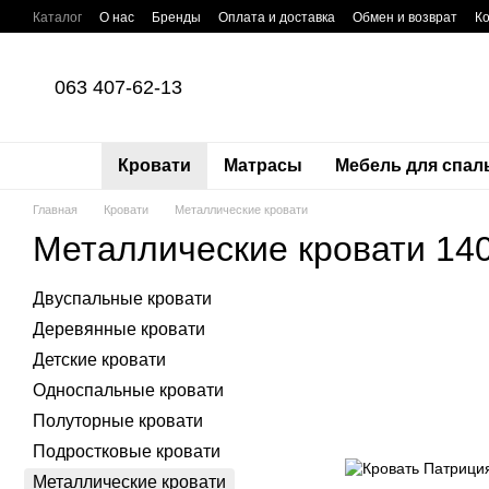
Перейти к основному контенту
Каталог
О нас
Бренды
Оплата и доставка
Обмен и возврат
К
Оплата частями Приватбанк
Пользовательское соглашение
Поли
063 407-62-13
Кровати
Матрасы
Мебель для спал
Главная
Кровати
Металлические кровати
Металлические кровати 14
Двуспальные кровати
Деревянные кровати
Детские кровати
Односпальные кровати
Полуторные кровати
Подростковые кровати
Металлические кровати