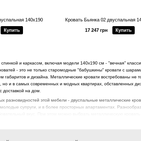
вуспальная 140х190
Кровать Бьянка 02 двуспальная 1
Купить
17 247 грн
Купить
 спинкой и каркасом, включая модели 140х190 см - "вечная" класс
оватей - это не только старомодные "бабушкины" кровати с шарами
м габаритов и дизайна. Металлические кровати востребованы не то
, но и в самых современных и модных квартирах, обставленных ди
с доставкой на дом.
х разновидностей этой мебели - двуспальные металлические кров
 молодые супруги, и в более просторных апартаментах. Разнообраз
овательный вкус. При этом можно выбрать металлическую кровать
ких кроватей 140х190 защищены пластиковыми заглушками, позво
ли эффектный паркет. И все это легко купить или заказать!
х "советских" кроватей, доживающих свой век на дачах, современ