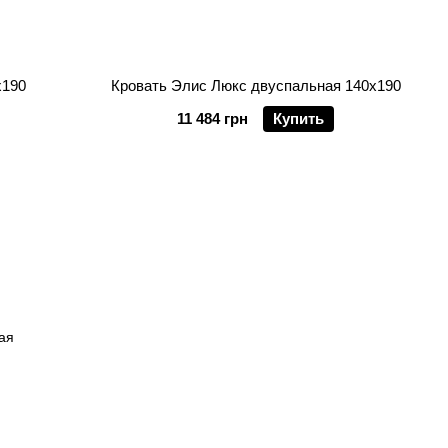
х190
Кровать Элис Люкс двуспальная 140х190
11 484 грн
Купить