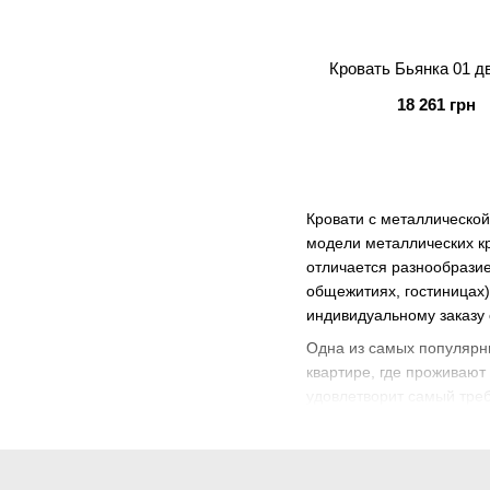
Кровать Бьянка 01 д
18 261 грн
Кровати с металлической
модели металлических кр
отличается разнообразие
общежитиях, гостиницах)
индивидуальному заказу 
Одна из самых популярны
квартире, где проживают
удовлетворит самый треб
современных металличес
линолеум, теплый ковер и
В отличие от старомодны