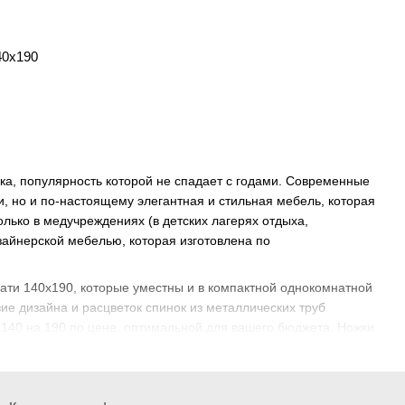
40х190
ика, популярность которой не спадает с годами. Современные
, но и по-настоящему элегантная и стильная мебель, которая
лько в медучреждениях (в детских лагерях отдыха,
зайнерской мебелью, которая изготовлена по
ати 140х190, которые уместны и в компактной однокомнатной
ие дизайна и расцветок спинок из металлических труб
 140 на 190 по цене, оптимальной для вашего бюджета. Ножки
ляющими сохранить в целости и сохранности стильный
ные металлические кровати 140х190 являются не только