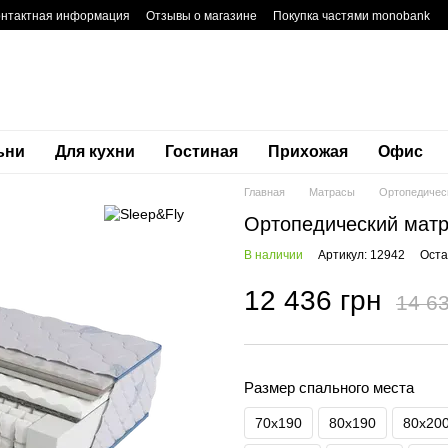
онтактная информация
Отзывы о магазине
Покупка частями monobank
тика конфиденциальности
Блог
Гарантия
ьни
Для кухни
Гостиная
Прихожая
Офис
Главная
Матрасы
Ортопедичес
Ортопедический матр
В наличии
Артикул: 12942
Оста
12 436 грн
14 63
Размер спального места
70х190
80х190
80х20