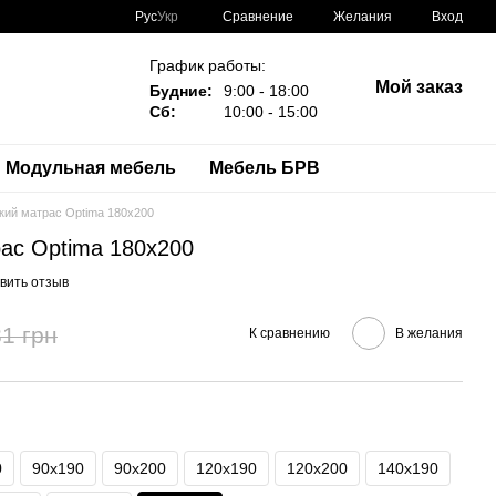
Сравнение
Рус
Укр
Желания
Вход
График работы:
Мой заказ
Будние:
9:00 - 18:00
Сб:
10:00 - 15:00
Модульная мебель
Мебель БРВ
кий матрас Optima 180х200
ас Optima 180х200
вить отзыв
1 грн
К сравнению
В желания
0
90х190
90х200
120х190
120х200
140х190