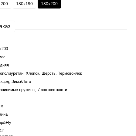
х200
180х190
180х200
аказ
х200
мес
дняя
ополиуретан, Хлопок, Шерсть, Термовойлок
кард, Зима/Лето
ависимые пружины, 7 зон жесткости
см
аина
ep&Fly
42