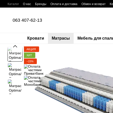
Перейти к основному контенту
Каталог
О нас
Бренды
Оплата и доставка
Обмен и возврат
К
Оплата частями Приватбанк
Пользовательское соглашение
Поли
063 407-62-13
Кровати
Матрасы
Мебель для спал
АКЦИЯ
ХИТ
−15%