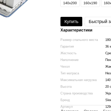
140х200
160х190
160
Купить
Быстрый з
Характеристики
Размер спального места
180
Гарантия
36 
Жесткость
Сре
Наполнение
Пен
Чехол
Жак
Тип матраса
Нез
Максимальная нагрузка
140
Высота
20 
Страна производства
Укр
Бренд
Sle
Артикул
129