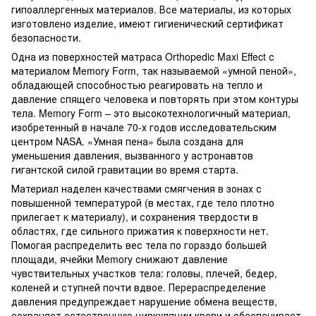
гипоаллергенных материалов. Все материалы, из которых
изготовлено изделие, имеют гигиенический сертификат
безопасности.
Одна из поверхностей матраса Orthopedic Maxi Effect с
материалом Memory Form, так называемой «умной пеной»,
обладающей способностью реагировать на тепло и
давление спящего человека и повторять при этом контуры
тела. Memory Form – это высокотехнологичный материал,
изобретенный в начале 70-х годов исследовательским
центром NASA. «Умная пена» была создана для
уменьшения давления, вызванного у астронавтов
гигантской силой гравитации во время старта.
Материал наделен качествами смягчения в зонах с
повышенной температурой (в местах, где тело плотно
прилегает к материалу), и сохранения твердости в
областях, где сильного прижатия к поверхности нет.
Помогая распределить вес тела по гораздо большей
площади, ячейки Memory снижают давление
чувствительных участков тела: головы, плечей, бедер,
коленей и ступней почти вдвое. Перераспределение
давления предупреждает нарушение обмена веществ,
сохраняет естественную циркуляции крови и обеспечивает