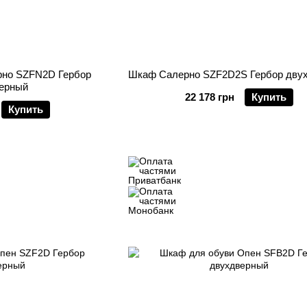
рно SZFN2D Гербор
Шкаф Салерно SZF2D2S Гербор дву
ерный
22 178 грн
Купить
Купить