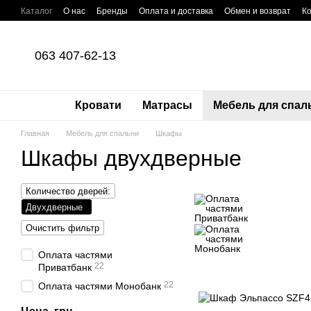
Перейти к основному контенту
Каталог
О нас
Бренды
Оплата и доставка
Обмен и возврат
К
Оплата частями Приватбанк
Пользовательское соглашение
Поли
063 407-62-13
Кровати
Матрасы
Мебель для спал
Главная
Мебель для спальни
Шкафы
Шкафы двухдверные
Количество дверей:
Двухдверные
Очистить фильтр
Оплата частями
22
Приватбанк
22
Оплата частями Монобанк