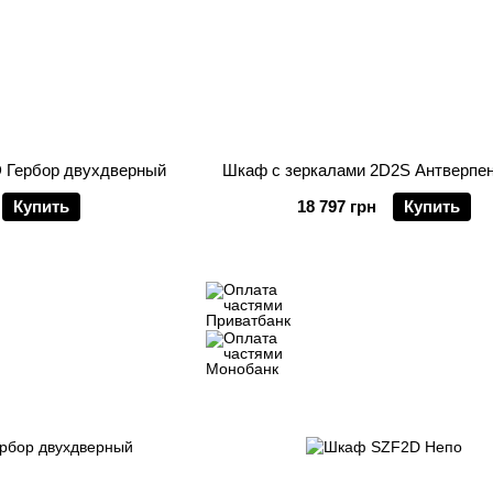
 Гербор двухдверный
Шкаф с зеркалами 2D2S Антверпе
Купить
18 797 грн
Купить