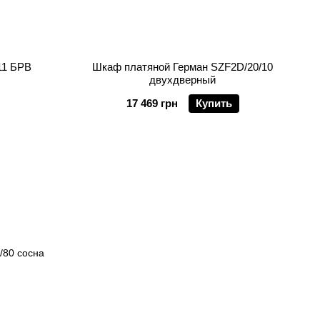
11 БРВ
Шкаф платяной Герман SZF2D/20/10
двухдверный
17 469 грн
Купить