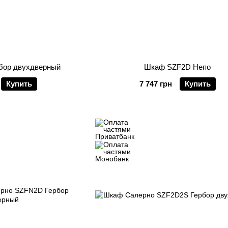
бор двухдверный
Шкаф SZF2D Непо
Купить
7 747 грн
Купить