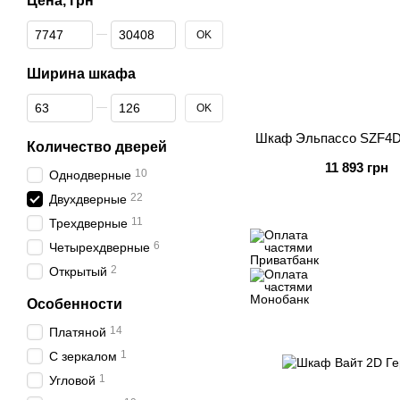
Цена, грн
От Цена, грн
До Цена, грн
OK
Ширина шкафа
От Ширина шкафа
До Ширина шкафа
OK
Шкаф Эльпассо SZF4D
Количество дверей
11 893 грн
10
Однодверные
22
Двухдверные
11
Трехдверные
6
Четырехдверные
2
Открытый
Особенности
14
Платяной
1
С зеркалом
1
Угловой