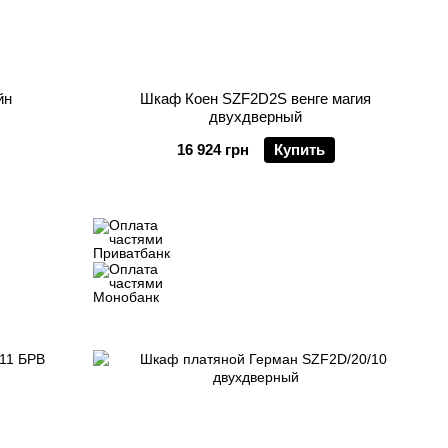
йн
Шкаф Коен SZF2D2S венге магия
двухдверный
16 924 грн
Купить