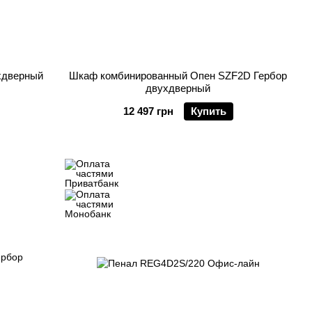
хдверный
Шкаф комбинированный Опен SZF2D Гербор
двухдверный
12 497 грн
Купить