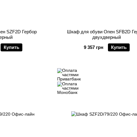
ен SZF2D Гербор
Шкаф для обуви Опен SFB2D Ге
ерный
двухдверный
Купить
9 357 грн
Купить