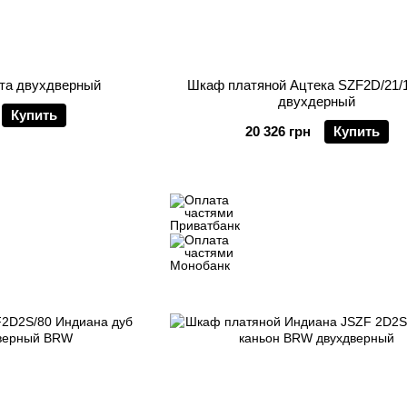
та двухдверный
Шкаф платяной Ацтека SZF2D/21/
двухдерный
Купить
20 326 грн
Купить