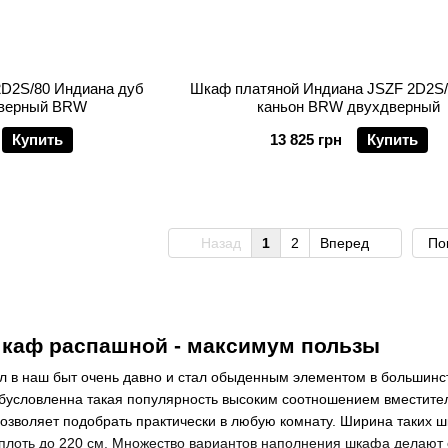
D2S/80 Индиана дуб
Шкаф платяной Индиана JSZF 2D2S/
дверный BRW
каньон BRW двухдверный
Купить
13 825 грн
Купить
Назад
1
2
Вперед
По
каф распашной - максимум пользы
 в наш быт очень давно и стал обыденным элементом в большинст
бусловленна такая популярность высоким соотношением вместите
озволяет подобрать практически в любую комнату. Ширина таких шк
вплоть до 220 см. Множество вариантов наполнения шкафа делают 