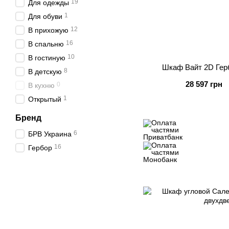
19
Для одежды
1
Для обуви
12
В прихожую
16
В спальню
10
В гостиную
Шкаф Вайт 2D Гер
8
В детскую
28 597 грн
0
В кухню
1
Открытый
Бренд
6
БРВ Украина
16
Гербор