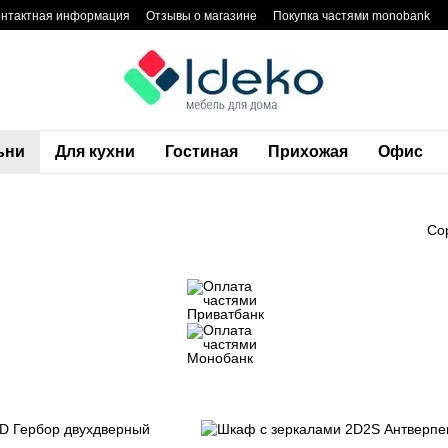
онтактная информация
Отзывы о магазине
Покупка частями monobank
тика конфиденциальности
Блог
Гарантия
ьни
Для кухни
Гостиная
Прихожая
Офис
Со