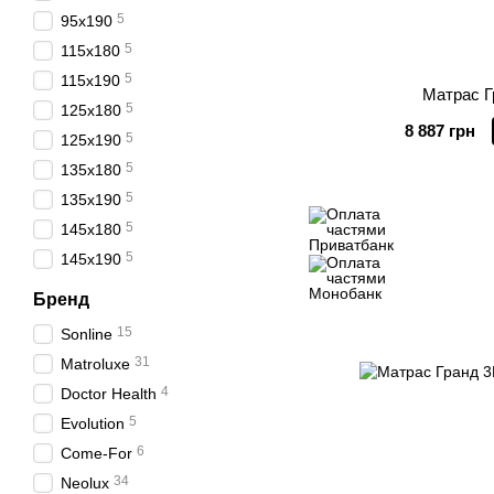
5
95х190
5
115х180
5
115х190
Матрас Г
5
125х180
8 887 грн
5
125х190
5
135х180
5
135х190
5
145х180
5
145х190
Бренд
15
Sonline
31
Matroluxe
4
Doctor Health
5
Evolution
6
Come-For
34
Neolux