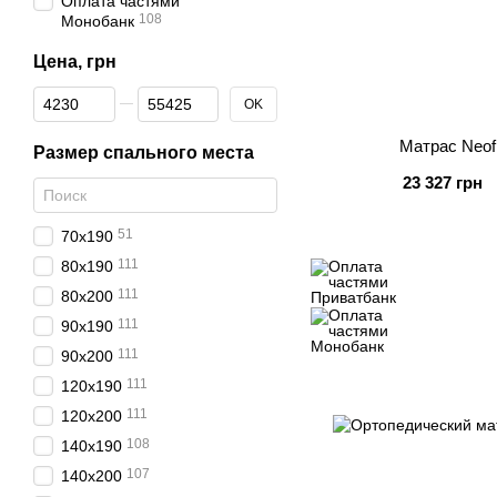
Оплата частями
108
Монобанк
Цена, грн
От Цена, грн
До Цена, грн
OK
Матрас Neof
Размер спального места
23 327 грн
51
70х190
111
80х190
111
80х200
111
90х190
111
90х200
111
120х190
111
120х200
108
140х190
107
140х200