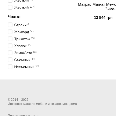
Жесткий
Матрас Магнат Мемо
4
Жесткий +
Зима-
Чехол
13 844 грн
4
Стрейч
55
Жаккард
29
Трикотаж
15
Хлопок
64
Зима/Лето
13
Съемный
23
Несъемный
© 2014—2026
Интернет-магазин мебели и товаров для дома
Принимаем к оплате