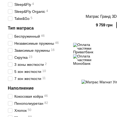
4
Sleep&Fly
4
Sleep&Fly Organic
Матрас Гранд 3D
5
Take&Go
9 759 грн
Тип матраса
46
Беспружинный
46
Независимые пружины
16
Зависимые пружины
23
Скрутка
2
3 зоны жесткости
10
5 зон жесткости
11
7 зон жесткости
Наполнение
46
Кокосовая койра
82
Пенополиуретан
50
Хлопок