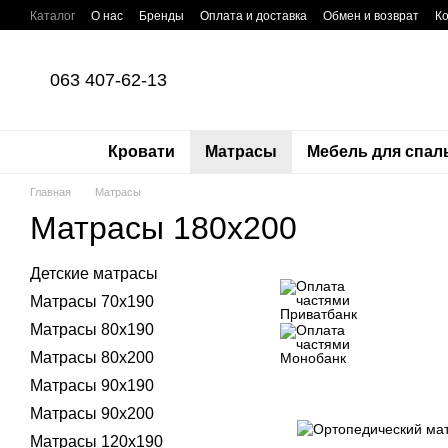
Перейти к основному контенту
Каталог
О нас
Бренды
Оплата и доставка
Обмен и возврат
К
Оплата частями Приватбанк
Пользовательское соглашение
Поли
063 407-62-13
Кровати
Матрасы
Мебель для спал
Главная
Матрасы
Матрасы 180х200
Детские матрасы
Матрасы 70x190
Матрасы 80х190
Матрасы 80х200
Матрасы 90х190
Матрасы 90х200
Матрасы 120х190