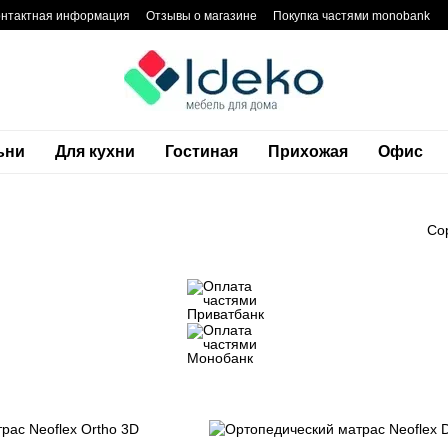
онтактная информация
Отзывы о магазине
Покупка частями monobank
тика конфиденциальности
Блог
Гарантия
ьни
Для кухни
Гостиная
Прихожая
Офис
Со