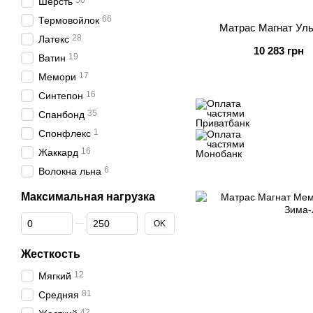
50
Шерсть
66
Термовойлок
Матрас Магнат Уль
28
Латекс
10 283 грн
19
Ватин
17
Мемори
16
Синтепон
35
Спанбонд
1
Спонфлекс
16
Жаккард
6
Волокна льна
Максимальная нагрузка
От Максимальная нагрузка
До Максимальная нагрузка
OK
Жесткость
12
Мягкий
81
Средняя
42