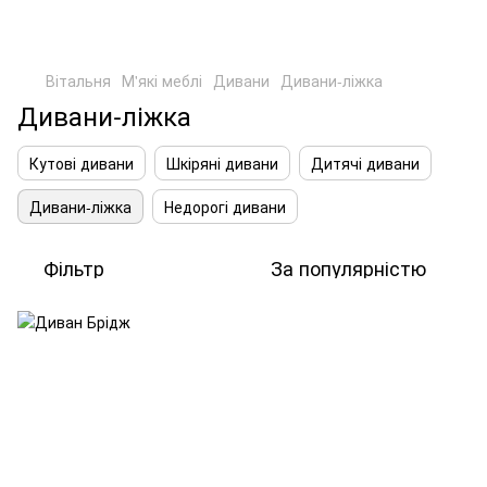
Вітальня
М'які меблі
Дивани
Дивани-ліжка
Дивани-ліжка
Кутові дивани
Шкіряні дивани
Дитячі дивани
Дивани-ліжка
Недорогі дивани
Фільтр
За популярністю