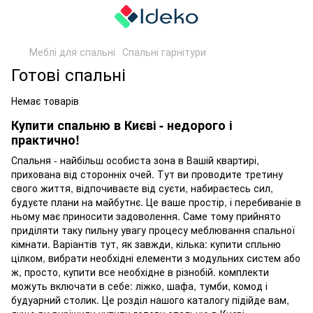
Меблі для спальні
Спальні гарнітури
Готові спальні
Немає товарів
Купити спальню в Києві - недорого і
практично!
Спальня - найбільш особиста зона в Вашій квартирі,
прихована від сторонніх очей. Тут ви проводите третину
свого життя, відпочиваєте від суєти, набираєтесь сил,
будуєте плани на майбутнє. Це ваше простір, і перебиваніе в
ньому має приносити задоволення. Саме тому прийнято
приділяти таку пильну увагу процесу меблювання спальної
кімнати. Варіантів тут, як завжди, кілька: купити спльню
цілком, вибрати необхідні елементи з модульних систем або
ж, просто, купити все необхідне в різнобій. комплекти
можуть включати в себе: ліжко, шафа, тумби, комод і
будуарний столик. Це розділ нашого каталогу підійде вам,