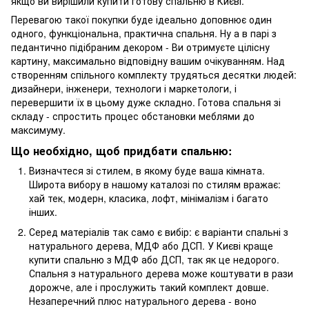
якщо ви вирішили купити готову спальню в Києві.
Перевагою такої покупки буде ідеально доповнює один
одного, функціональна, практична спальня. Ну а в парі з
педантично підібраним декором - Ви отримуєте цілісну
картину, максимально відповідну вашим очікуванням. Над
створенням спільного комплекту трудяться десятки людей:
дизайнери, інженери, технологи і маркетологи, і
перевершити їх в цьому дуже складно. Готова спальня зі
складу - спростить процес обстановки меблями до
максимуму.
Що необхідно, щоб придбати спальню:
Визначтеся зі стилем, в якому буде ваша кімната.
Широта вибору в нашому каталозі по стилям вражає:
хай тек, модерн, класика, лофт, мінімалізм і багато
інших.
Серед матеріалів так само є вибір: є варіанти спальні з
натурального дерева, МДФ або ДСП. У Києві краще
купити спальню з МДФ або ДСП, так як це недорого.
Спальня з натурального дерева може коштувати в рази
дорожче, але і прослужить такий комплект довше.
Незаперечний плюс натурального дерева - воно