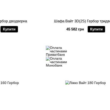
рбор дводверна
Шафа Вайт 3D(2S) Гербор тридв
Купити
45 582 грн
Купити