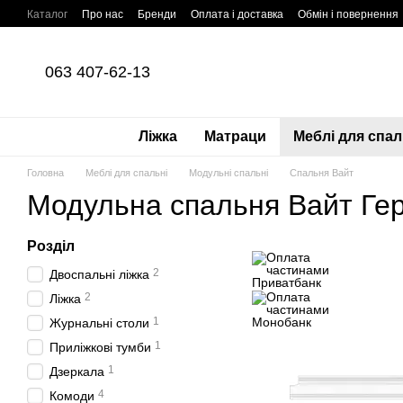
Перейти до основного контенту
Каталог
Про нас
Бренди
Оплата і доставка
Обмін і повернення
Оплата частинами Приватбанк
Угода користувача
Політика конфі
063 407-62-13
Ліжка
Матраци
Меблі для спал
Головна
Меблі для спальні
Модульні спальні
Спальня Вайт
Модульна спальня Вайт Гер
Розділ
2
Двоспальні ліжка
2
Ліжка
1
Журнальні столи
1
Приліжкові тумби
1
Дзеркала
4
Комоди