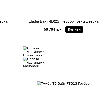
ерна
Шафа Вайт 4D(2S) Гербор чотиридверна
58 784 грн
Купити