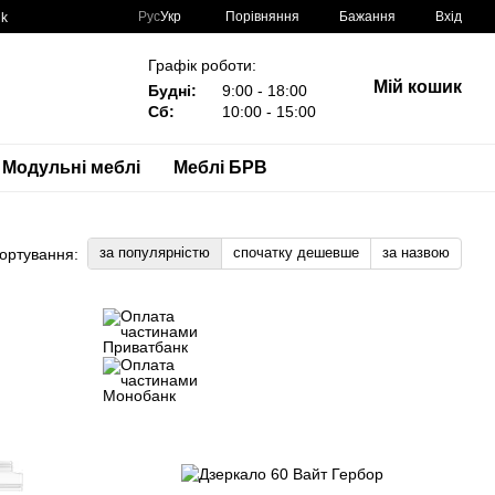
Порівняння
Рус
Укр
Бажання
Вхід
nk
Графік роботи:
Мій кошик
Будні:
9:00 - 18:00
Сб:
10:00 - 15:00
Модульні меблі
Меблі БРВ
за популярністю
спочатку дешевше
за назвою
ортування: