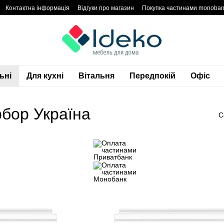
Контактна інформація
Відгуки про магазин
Покупка частинами monoba
денційності
Блог
Гарантія
ьні
Для кухні
Вітальня
Передпокій
Офіс
бор Україна
С