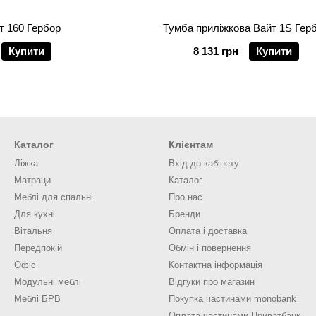
т 160 Гербор
Тумба приліжкова Вайт 1S Гер
Купити
8 131 грн
Купити
Каталог
Клієнтам
Ліжка
Вхід до кабінету
Матраци
Каталог
Меблі для спальні
Про нас
Для кухні
Бренди
Вітальня
Оплата і доставка
Передпокій
Обмін і повернення
Офіс
Контактна інформація
Модульні меблі
Відгуки про магазин
Меблі БРВ
Покупка частинами monobank
Оплата частинами Приватбанк