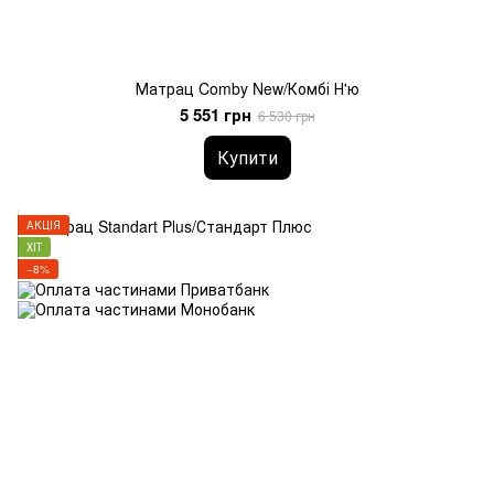
Матрац Comby New/Комбі Н'ю
5 551 грн
6 530 грн
Купити
АКЦІЯ
ХІТ
−8%