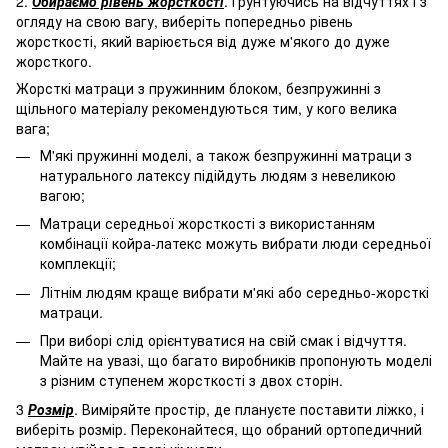
2.
Обираємо рівень жорсткості
. Грунтуючись на відчуттях і з
огляду на свою вагу, виберіть попередньо рівень
жорсткості, який варіюється від дуже м'якого до дуже
жорсткого.
Жорсткі матраци з пружинним блоком, безпружинні з
щільного матеріалу рекомендуються тим, у кого велика
вага;
М'які пружинні моделі, а також безпружинні матраци з
натурального латексу підійдуть людям з невеликою
вагою;
Матраци середньої жорсткості з використанням
комбінації койра-латекс можуть вибрати люди середньої
комплекції;
Літнім людям краще вибрати м'які або середньо-жорсткі
матраци.
При виборі слід орієнтуватися на свій смак і відчуття.
Майте на увазі, що багато виробників пропонують моделі
з різним ступенем жорсткості з двох сторін.
3
Розмір
. Виміряйте простір, де плануєте поставити ліжко, і
виберіть розмір. Переконайтеся, що обраний ортопедичний