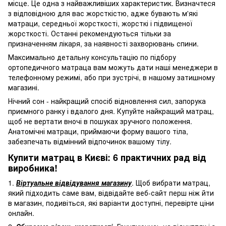
місце. Це одна з найважливіших характеристик. Визначтеся
з відповідною для вас жорсткістю, адже бувають м'які
матраци, середньої жорсткості, жорсткі і підвищеної
жорсткості. Останні рекомендуються тільки за
призначенням лікаря, за наявності захворювань спини.
Максимально детальну консультацію по підбору
ортопедичного матраца вам можуть дати наші менеджери в
телефонному режимі, або при зустрічі, в нашому затишному
магазині.
Нічний сон - найкращий спосіб відновлення сил, запорука
приємного ранку і вдалого дня. Купуйте найкращий матрац,
щоб не вертати вночі в пошуках зручного положення.
Анатомічні матраци, приймаючи форму вашого тіла,
забезпечать відмінний відпочинок вашому тілу.
Купити матрац в Києві: 6 практичних рад від
виробника!
1.
Віртуальне відвідування магазину
. Щоб вибрати матрац,
який підходить саме вам, відвідайте веб-сайт перш ніж йти
в магазин, подивіться, які варіанти доступні, перевірте ціни
онлайн.