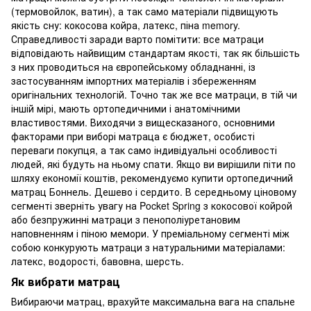
(термовойлок, ватин), а так само матеріали підвищують
якість сну: кокосова койра, латекс, піна memory.
Справедливості заради варто помітити: все матраци
відповідають найвищим стандартам якості, так як більшість
з них проводиться на європейському обладнанні, із
застосуванням імпортних матеріалів і збереженням
оригінальних технологій. Точно так же все матраци, в тій чи
іншій мірі, мають ортопедичними і анатомічними
властивостями. Виходячи з вищесказаного, основними
факторами при виборі матраца є бюджет, особисті
переваги покупця, а так само індивідуальні особливості
людей, які будуть на ньому спати. Якщо ви вирішили піти по
шляху економії коштів, рекомендуємо купити ортопедичний
матрац Боннель. Дешево і сердито. В середньому ціновому
сегменті зверніть увагу на Pocket Spring з кокосової койрой
або безпружинні матраци з пенополіуретановим
наповненням і піною мемори. У преміальному сегменті між
собою конкурують матраци з натуральними матеріалами:
латекс, водорості, бавовна, шерсть.
Як вибрати матрац
Вибираючи матрац, врахуйте максимальна вага на спальне