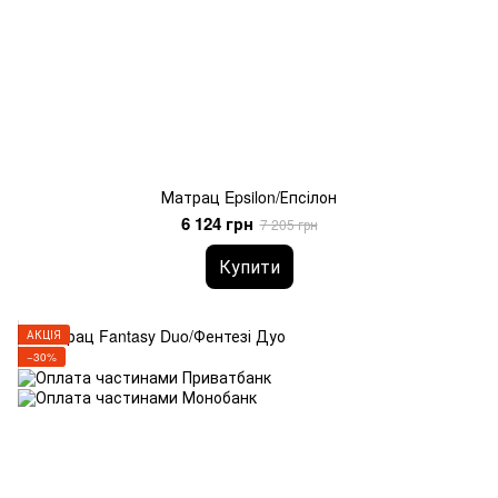
Матрац Epsilon/Епсілон
6 124 грн
7 205 грн
Купити
АКЦІЯ
−30%