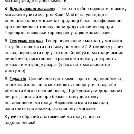
матрац увійде в двері кімнати.
4.
Відвідування магазину
. Тепер потрібно вирішити, в якому
магазині купити матрац Київ. Майте на увазі, що в
спеціалізованих магазинах продавці більш поінформовані
про особливості товару, вони дадуть корисні поради.
Перевірте, наскільки хорошу репутацію має магазин.
5.
Тестуємо матрац
. Тепер перевіряємо матрац у магазині.
Потрібно полежати на ньому не менше 2-3 хвилин у різних
позах, перевірити відчуття сої. Спробуйте матраци різних
виробників, виготовлені з різного матеріалу, попросіть
показати матрац у розрізі (у багатьох магазинах це
доступно).
6.
Гарантія
. Дізнайтеся про термін гарантії від виробника,
переконайтеся, що є можливість повернути товар або
обміняти його в певний період. Щоб уникнути додаткових
витрат, запитайте про безкоштовну доставку,
встановлення матраца. Вирішивши купити матрац,
запитайте про знижки, які пропонує магазин.
Купуйте обраний анатомічний матрац і спіть із
задоволенням!