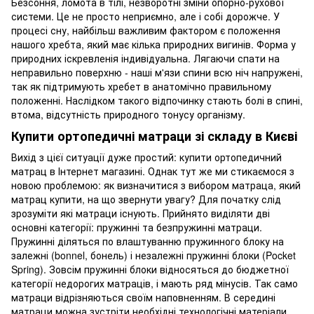
Безсоння, ломота в тілі, незворотні зміни опорно-рухової
системи. Це не просто неприємно, але і собі дорожче. У
процесі сну, найбільш важливим фактором є положення
нашого хребта, який має кілька природних вигинів. Форма у
природних іскревленія індивідуальна. Лягаючи спати на
неправильно поверхню - наші м'язи спини всю ніч напружені,
так як підтримують хребет в анатомічно правильному
положенні. Наслідком такого відпочинку стають болі в спині,
втома, відсутність природного тонусу організму.
Купити ортопедичні матраци зі складу в Києві
Вихід з цієї ситуації дуже простий: купити ортопедичний
матрац в Інтернет магазині. Однак тут же ми стикаємося з
новою проблемою: як визначитися з вибором матраца, який
матрац купити, на що звернути увагу? Для початку слід
зрозуміти які матраци існують. Прийнято виділяти дві
основні категорії: пружинні та безпружинні матраци.
Пружинні діляться по влаштуванню пружинного блоку на
залежні (bonnel, бонель) і незалежні пружинні блоки (Pocket
Spring). Зовсім пружинні блоки відносяться до бюджетної
категорії недорогих матраців, і мають ряд мінусів. Так само
матраци відрізняються своїм наповненням. В середині
матраци можна зустріти необхідні технологічні матеріали