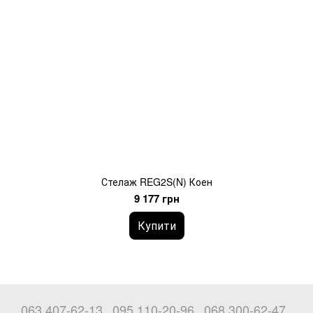
Стелаж REG2S(N) Коен
9 177 грн
Купити
063 407-62-13
095 110-20-96
068 300-62-47