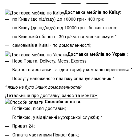
Доставка меблів по Київу
:
по Київу (до під'їзду) до 10000 грн - 400 грн;
по Київу (до під'їзду) від 10000 грн - безкоштовно;
по Київській області - 30 гр/км. від міської смуги *
самовывіз в Київі - по домовленності;
Доставка меблів по Україні
:
Нова Пошта, Delivery, Meest Express
Вартість доставки - згідно тарифу компанії перевізника *
Послугу наложеного платіжу сплачує замовник *
* якщо не було інших домовленностей
Детальніше про доставку, занос та монтаж
Способи оплати
:
Готівкою, після доставки;
Готівкою, у відділенні кур'єрської служби; *
Приват 24;
Оплата частинами Приватбанк;