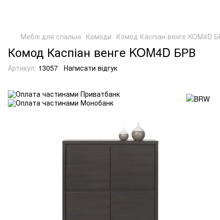
Меблі для спальні
Комоди
Комод Каспіан венге KOM4D Б
Комод Каспіан венге KOM4D БРВ
Артикул:
13057
Написати відгук