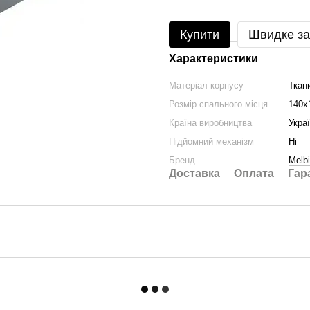
Купити
Швидке з
Характеристики
Матеріал корпусу
Ткан
Розмір спального місця
140х
Країна виробництва
Укра
Підйомний механізм
Ні
Бренд
Melbi
Доставка
Оплата
Гар