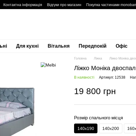
Контактна інформація
Відгуки про магазин
Покупка частинами monoba
денційності
Блог
Гарантія
ьні
Для кухні
Вітальня
Передпокій
Офіс
Головна
Ліжка
Ліжко Моніка дв
Ліжко Моніка двоспа
В наявності
Артикул: 12538
Нап
19 800 грн
Розмір спального місця
140х190
140х200
160