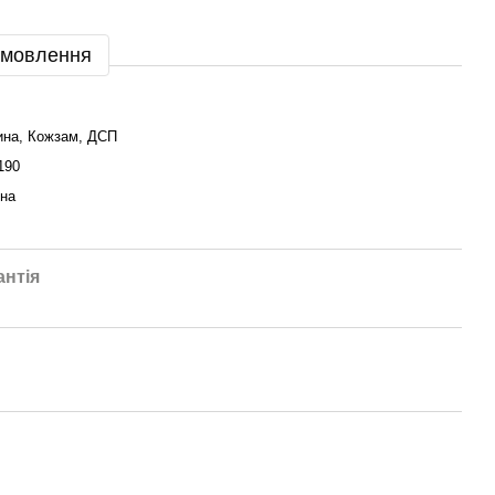
амовлення
ина, Кожзам, ДСП
190
їна
антія