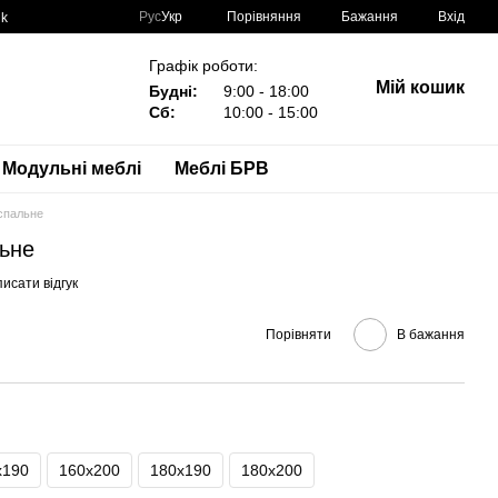
Порівняння
Рус
Укр
Бажання
Вхід
nk
Графік роботи:
Мій кошик
Будні:
9:00 - 18:00
Сб:
10:00 - 15:00
Модульні меблі
Меблі БРВ
оспальне
льне
исати відгук
Порівняти
В бажання
х190
160х200
180х190
180х200