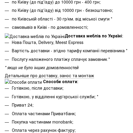
по Київу (до під'їзду) до 10000 грн - 400 грн;
по Київу (до під'їзду) від 10000 грн - безкоштовно;
по Київській області - 30 гр/км. від міської смуги *
самовывіз в Київі - по домовленності;
Доставка меблів по Україні
:
Нова Пошта, Delivery, Meest Express
Вартість доставки - згідно тарифу компанії перевізника *
Послугу наложеного платіжу сплачує замовник *
* якщо не було інших домовленностей
Детальніше про доставку, занос та монтаж
Способи оплати
:
Готівкою, після доставки;
Готівкою, у відділенні кур'єрської служби; *
Приват 24;
Оплата частинами Приватбанк;
Покупка частинами monobank;
Оплата через рахунок-фактуру;