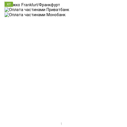
ХІТ
1