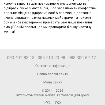
консультацію та для повноцінного сну допоможуть
підібрати ліжко з матрацом, щоб забезпечити комфортне
спальне місце та здоровий сон! А своєчасна доставка,
якісне складання ліжка нашими майстрами та приємні
бонуси - беззастережно принесуть Вам лише позитивні
емоції Вашій спальні, де ми проводимо більшу частину
життя!
063 407-62-13
095 110-20-96
068 300-62-47
Контактна інформація
Повна версія сайту
Мапа сайту
© 2014—2026
Інтернет-магазин меблів та товарів для дому
Рус
Укр