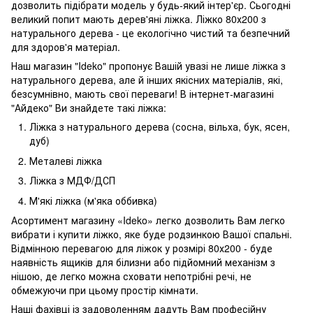
дозволить підібрати модель у будь-який інтер'єр. Сьогодні
великий попит мають дерев'яні ліжка. Ліжко 80х200 з
натурального дерева - це екологічно чистий та безпечний
для здоров'я матеріал.
Наш магазин "Ideko" пропонує Вашій увазі не лише ліжка з
натурального дерева, але й інших якісних матеріалів, які,
безсумнівно, мають свої переваги! В інтернет-магазині
"Айдеко" Ви знайдете такі ліжка:
Ліжка з натурального дерева (сосна, вільха, бук, ясен,
дуб)
Металеві ліжка
Ліжка з МДФ/ДСП
М'які ліжка (м'яка оббивка)
Асортимент магазину «Ideko» легко дозволить Вам легко
вибрати і купити ліжко, яке буде родзинкою Вашої спальні.
Відмінною перевагою для ліжок у розмірі 80х200 - буде
наявність ящиків для білизни або підйомний механізм з
нішою, де легко можна сховати непотрібні речі, не
обмежуючи при цьому простір кімнати.
Наші фахівці із задоволенням дадуть Вам професійну