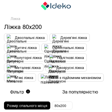
Ліжка
Ліжка 80х200
Двоспальні ліжка
Дерев'яні ліжка
Дитячі ліжка
Односпальні ліжка
Полуторні ліжка
Підліткові ліжка
Металеві ліжка
Двоярусні ліжка
М'які ліжка
Ліжка з підйомним механізмом
Фільтр
За популярністю
1
Розмір спального місця
80х200