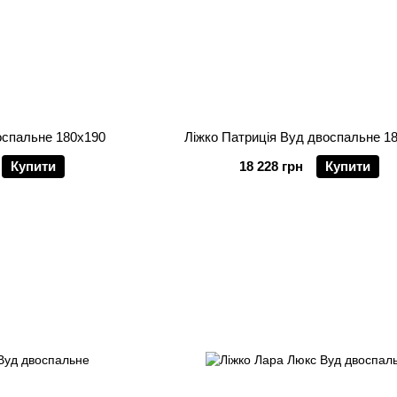
оспальне 180х190
Ліжко Патриція Вуд двоспальне 1
Купити
18 228 грн
Купити