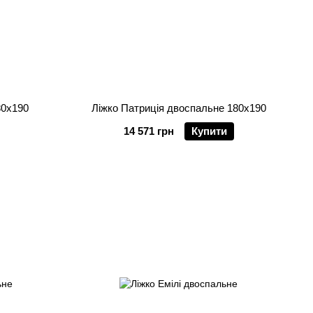
80х190
Ліжко Патриція двоспальне 180х190
14 571 грн
Купити