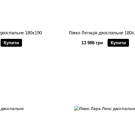
 двоспальне 180х190
Ліжко Летиція двоспальне 180х
Купити
13 986 грн
Купити