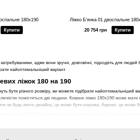
воспальне 180х190
Ліжко Б'янка 01 двоспальне 180
Купити
20 754 грн
Купити
 затребуваними, адже вони зручні, довговічні, підходять для людей б
брати найоптимальніший варіант.
евих ліжок 180 на 190
жуть бути різного розміру, ви можете підібрати найоптимальніший ва
легкістю помістяться дві людини. Коване ліжко 180х190 може мати 
тити за будь-якого дизайну, це може бути класика, бароко, це може б
леві ліжка 180х190 у кімнатах у стилі лофт, хай-тек, у цьому випадк
евих ліжок 180х190