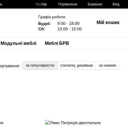
Порівняння
Рус
Укр
Бажання
Вхід
nk
Графік роботи:
Мій кошик
Будні:
9:00 - 18:00
Сб:
10:00 - 15:00
Модульні меблі
Меблі БРВ
за популярністю
спочатку дешевше
за назвою
ортування: