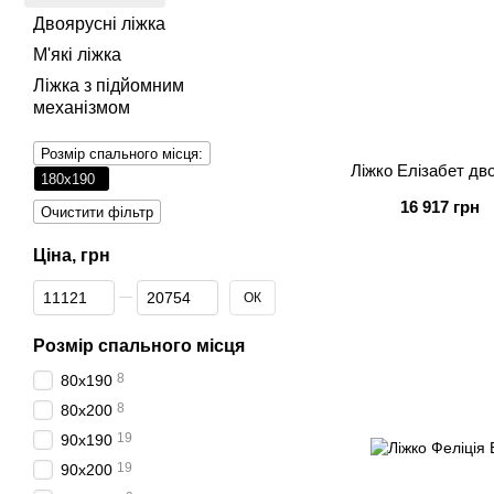
Двоярусні ліжка
М'які ліжка
Ліжка з підйомним
механізмом
Розмір спального місця:
Ліжко Елізабет дв
180х190
16 917 грн
Очистити фільтр
Ціна, грн
Від Ціна, грн
До Ціна, грн
ОК
Розмір спального місця
8
80х190
8
80х200
19
90х190
19
90х200