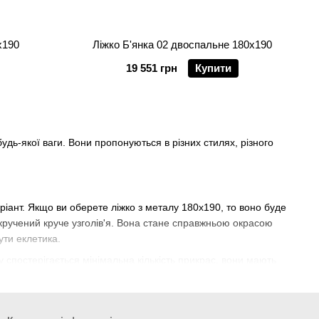
х190
Ліжко Б'янка 02 двоспальне 180х190
19 551 грн
Купити
удь-якої ваги. Вони пропонуються в різних стилях, різного
ріант. Якщо ви оберете ліжко з металу 180х190, то воно буде
кручений круче узголів'я. Вона стане справжньою окрасою
ути еклетика.
у спостерігається мінімальна кількість прикрас, вони мають