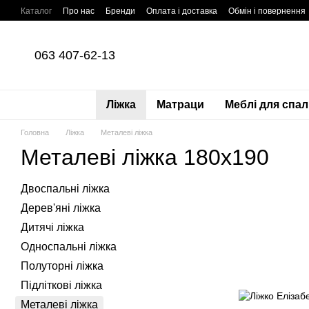
Перейти до основного контенту
Каталог
Про нас
Бренди
Оплата і доставка
Обмін і повернення
Оплата частинами Приватбанк
Угода користувача
Політика конфі
063 407-62-13
Ліжка
Матраци
Меблі для спал
Головна
Ліжка
Металеві ліжка
Металеві ліжка 180х190
Двоспальні ліжка
Дерев'яні ліжка
Дитячі ліжка
Односпальні ліжка
Полуторні ліжка
Підліткові ліжка
Металеві ліжка