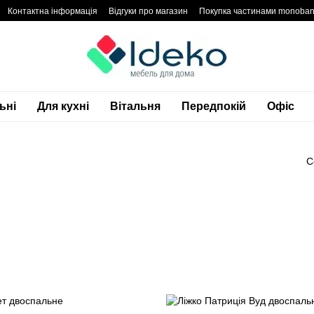
Контактна інформація
Відгуки про магазин
Покупка частинами monoba
денційності
Блог
Гарантія
ьні
Для кухні
Вітальня
Передпокій
Офіс
С