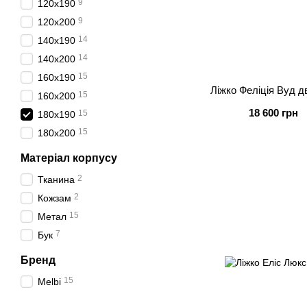
9
120х190
9
120х200
14
140х190
14
140х200
15
160х190
Ліжко Феліція Вуд 
15
160х200
18 600 грн
15
180х190
15
180х200
Матеріал корпусу
2
Тканина
2
Кожзам
15
Метал
7
Бук
Бренд
15
Melbi