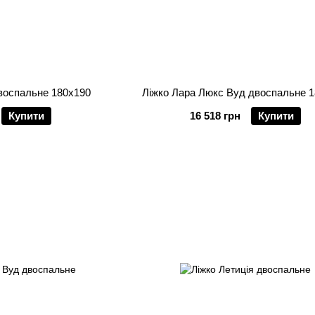
двоспальне 180х190
Ліжко Лара Люкс Вуд двоспальне 
Купити
16 518 грн
Купити