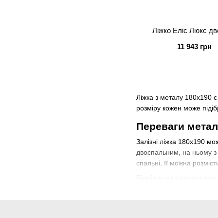
Ліжко Еліс Люкс д
11 943 грн
Ліжка з металу 180х190 є
розміру кожен може піді
Переваги метал
Залізні ліжка 180х190 мо
двоспальним, на ньому з 
спальні, її можна розміс
Відмінно виглядають мета
литу геометричну форму.
Варіанти метал