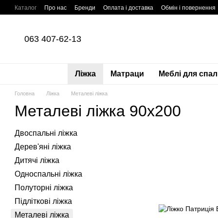
Перейти до основного контенту
Каталог
Про нас
Бренди
Оплата і доставка
Обмін і повернення
Оплата частинами Приватбанк
Угода користувача
Політика конфі
063 407-62-13
Ліжка
Матраци
Меблі для спал
Головна
Ліжка
Металеві ліжка
Металеві ліжка 90х200
Двоспальні ліжка
Дерев'яні ліжка
Дитячі ліжка
Односпальні ліжка
Полуторні ліжка
Підліткові ліжка
Металеві ліжка