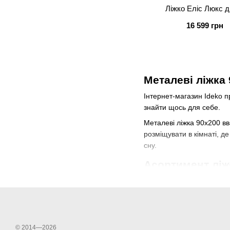
Ліжко Еліс Люкс 
16 599 грн
Металеві ліжка
Інтернет-магазин Ideko 
знайти щось для себе.
Металеві ліжка 90x200 вв
розміщувати в кімнаті, д
сну.
Асортимент ліжо
Ми пропонуємо замовити м
спинок продумані так, що
одноярусні,
двоярусні,
© 2014—2026