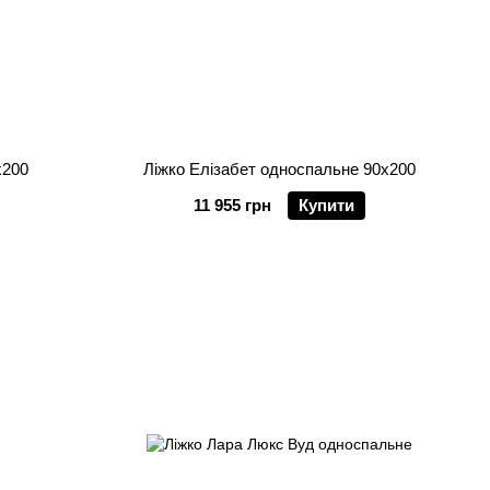
х200
Ліжко Елізабет односпальне 90х200
11 955 грн
Купити