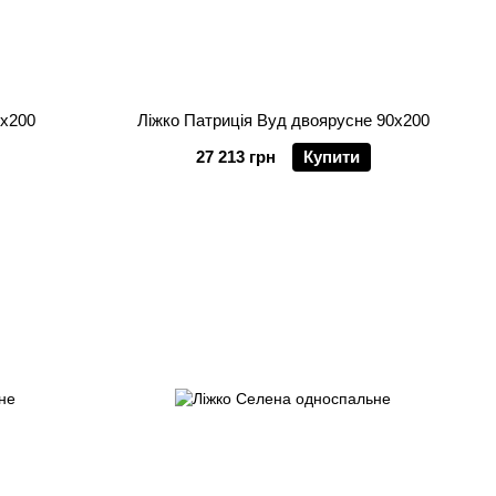
0х200
Ліжко Патриція Вуд двоярусне 90х200
27 213 грн
Купити