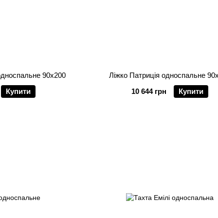
односпальне 90х200
Ліжко Патриція односпальне 90
Купити
10 644 грн
Купити