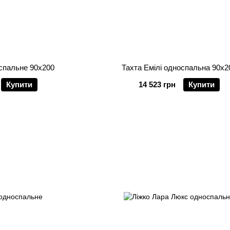
оспальне 90х200
Тахта Емілі односпальна 90х2
Купити
14 523 грн
Купити