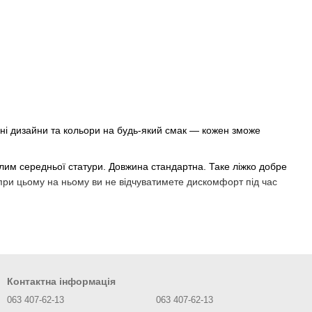
ьні дизайни та кольори на будь-який смак — кожен зможе
слим середньої статури. Довжина стандартна. Таке ліжко добре
і при цьому на ньому ви не відчуватимете дискомфорт під час
іч кольорів, а різноманітні дизайнерські візерунки кованих
жка:
Контактна інформація
063 407-62-13
063 407-62-13