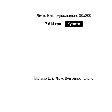
0
Ліжко Еліс односпальне 90х200
7 614 грн
Купити