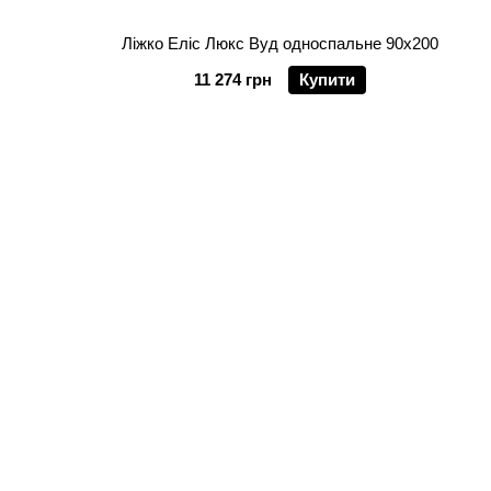
Ліжко Еліс Люкс Вуд односпальне 90х200
11 274 грн
Купити