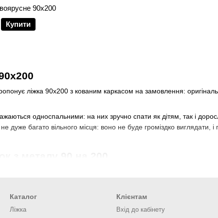
двоярусне 90х200
Купити
 90x200
пропонує ліжка 90x200 з кованим каркасом на замовлення: оригінал
ажаються односпальними: на них зручно спати як дітям, так і доро
е не дуже багато вільного місця: воно не буде громіздко виглядати, 
к з металу 90 на 200
еталеве ліжко 90х200 від різних виробників: у каталозі також є безл
б витончено вписатися в інтер'єр. У розмірі 90x200 можна купити лі
Каталог
Клієнтам
Ліжка
Вхід до кабінету