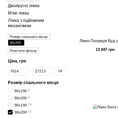
Двоярусні ліжка
М'які ліжка
Ліжка з підйомним
механізмом
Розмір спального місця:
Ліжко Патриція Вуд 
90х200
13 947 грн
Очистити фільтр
Ціна, грн
Від Ціна, грн
До Ціна, грн
ОК
Розмір спального місця
8
80х190
8
80х200
19
90х190
19
90х200