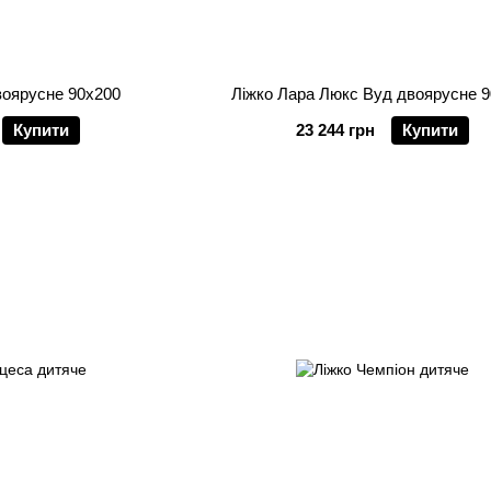
воярусне 90х200
Ліжко Лара Люкс Вуд двоярусне 
Купити
23 244 грн
Купити