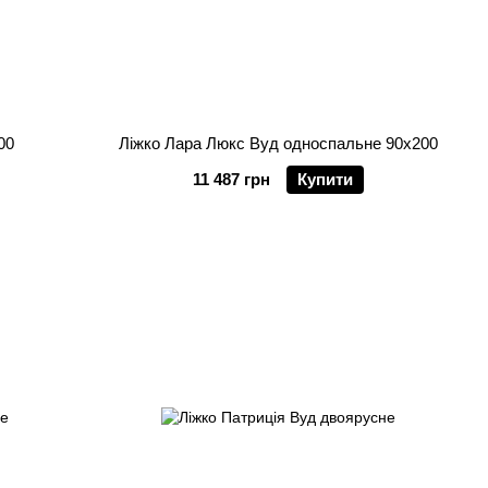
00
Ліжко Лара Люкс Вуд односпальне 90х200
11 487 грн
Купити