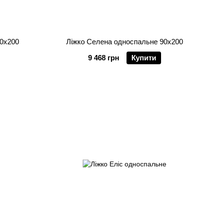
90х200
Ліжко Селена односпальне 90х200
9 468 грн
Купити