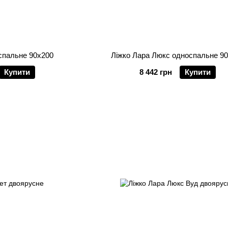
спальне 90х200
Ліжко Лара Люкс односпальне 9
Купити
8 442 грн
Купити