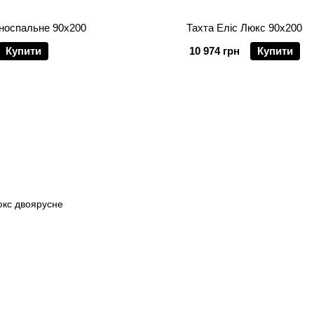
дноспальне 90х200
Тахта Еліс Люкс 90х200
Купити
10 974 грн
Купити