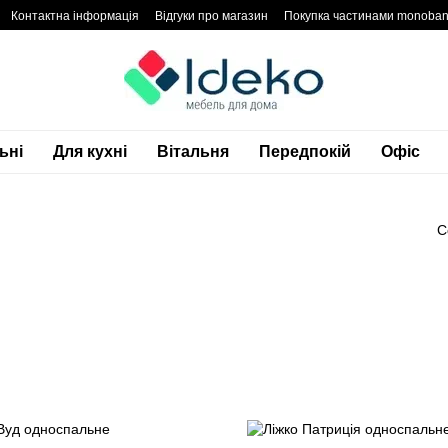
Контактна інформація
Відгуки про магазин
Покупка частинами monoba
денційності
Блог
Гарантія
ьні
Для кухні
Вітальня
Передпокій
Офіс
С