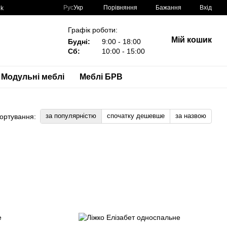
Порівняння
Рус
Укр
Бажання
Вхід
nk
Графік роботи:
Мій кошик
Будні:
9:00 - 18:00
Сб:
10:00 - 15:00
Модульні меблі
Меблі БРВ
за популярністю
спочатку дешевше
за назвою
ортування: