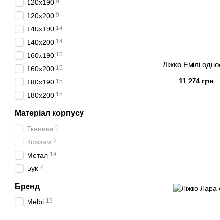
9
120х190
9
120х200
14
140х190
14
140х200
15
160х190
Ліжко Емілі одн
15
160х200
11 274 грн
15
180х190
15
180х200
Матеріал корпусу
0
Тканина
0
Кожзам
19
Метал
7
Бук
Бренд
19
Melbi