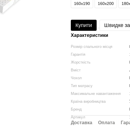
160х190
160х200
180
Купити
Швидке з
Характеристики
Розмір спального місця
Гарантія
Жорсткість
Вміст
Чохол
Тип матрасу
Максимальне навантаження
Країна виробництва
Бренд
Артикул
Доставка
Оплата
Гар