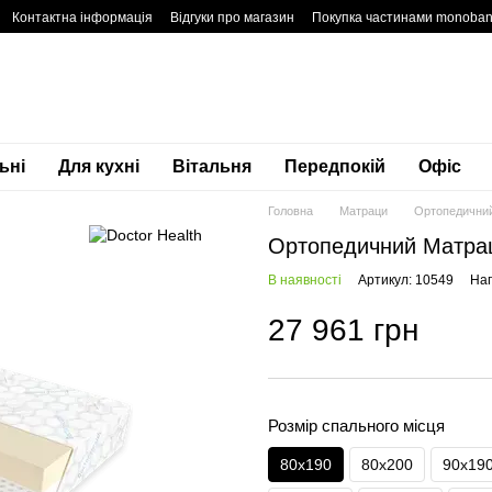
Контактна інформація
Відгуки про магазин
Покупка частинами monoba
денційності
Блог
Гарантія
ьні
Для кухні
Вітальня
Передпокій
Офіс
Головна
Матраци
Ортопедичний
Ортопедичний Матрац
В наявності
Артикул: 10549
Нап
27 961 грн
Розмір спального місця
80х190
80х200
90х19