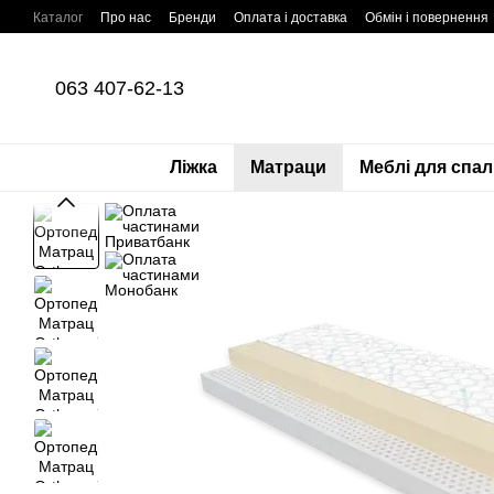
Перейти до основного контенту
Каталог
Про нас
Бренди
Оплата і доставка
Обмін і повернення
Оплата частинами Приватбанк
Угода користувача
Політика конфі
063 407-62-13
Ліжка
Матраци
Меблі для спал