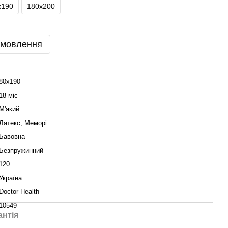
х190
180х200
амовлення
80х190
18 міс
М'який
Латекс, Меморі
Бавовна
Безпружинний
120
Україна
Doctor Health
10549
антія