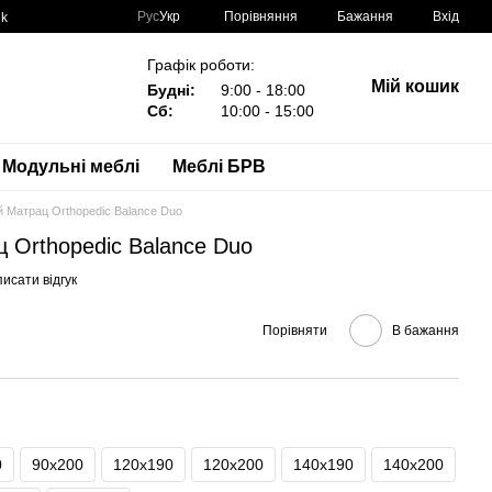
Порівняння
Рус
Укр
Бажання
Вхід
nk
Графік роботи:
Мій кошик
Будні:
9:00 - 18:00
Сб:
10:00 - 15:00
Модульні меблі
Меблі БРВ
 Матрац Orthopedic Balance Duo
 Orthopedic Balance Duo
исати відгук
Порівняти
В бажання
0
90х200
120х190
120х200
140х190
140х200