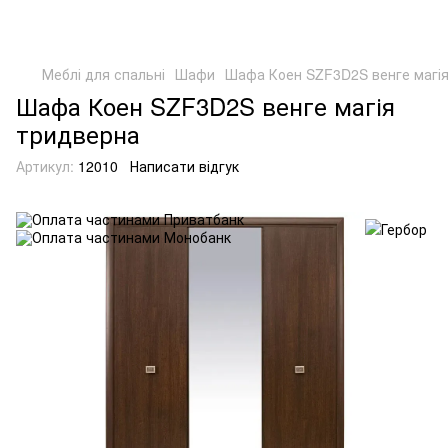
Меблі для спальні
Шафи
Шафа Коен SZF3D2S венге магі
Шафа Коен SZF3D2S венге магія
тридверна
Артикул:
12010
Написати відгук