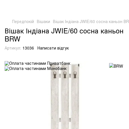
Передпокій
Вішаки
Вішак Індіана JWIE/60 сосна каньон B
Вішак Індіана JWIE/60 сосна каньон
BRW
Артикул:
13036
Написати відгук