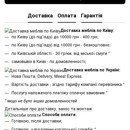
Доставка
Оплата
Гарантія
Доставка меблів по Київу
:
по Київу (до під'їзду) до 10000 грн - 400 грн;
по Київу (до під'їзду) від 10000 грн - безкоштовно;
по Київській області - 30 гр/км. від міської смуги *
самовывіз в Київі - по домовленності;
Доставка меблів по Україні
:
Нова Пошта, Delivery, Meest Express
Вартість доставки - згідно тарифу компанії перевізника *
Послугу наложеного платіжу сплачує замовник *
* якщо не було інших домовленностей
Детальніше про доставку, занос та монтаж
Способи оплати
:
Готівкою, після доставки;
Готівкою, у відділенні кур'єрської служби; *